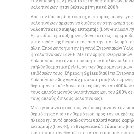
την επίδοση των μέχρι τότε τοποθετούμενων μον
υαλοπινάκων, ήταν
βελτιωμένη κατά 200%.
Από την ίδια περίπου εποχή, οι εταιρίες παραγωγής
υαλοπινάκων άρχισαν να διαθέτουν στην αγορά του
υαλοπίνακες χαμηλής εκπομπής
(Low-emissivity
E), με ιδιαίτερα αυξημένες δυνατότητες παρεμπόδ
μεταφοράς της θερμότητας από την μία πλευρά το
άλλη. Επρόκειτο για την 1η γενιά Ενεργειακών Υαλ
ή Υαλοπινάκων Low-E. Με την χρήση Ενεργειακών
Υαλοπινάκων στην κατασκευή των διπλών υαλοστα
επήλθε θεαματική βελτίωση των θερμομονωτικών
επιδόσεών τους. Σήμερα η
Sglass
διαθέτει Ενεργει
Υαλοπίνακες
3ης γενιάς
με ακόμη πιο βελτιωμένες
θερμομονωτικές δυνατότητες (πέραν του
400%
σε 
τους απλούς μονούς υαλοπίνακες και του
200%
σε 
τους απλούς διπλούς υαλοπίνακες).
Με την «ικανότητά» τους να δυσχεραίνουν την εκ
θερμότητας από την θερμότερη προς την ψυχρότε
πλευρά (γι’ αυτό αποκαλούνται
υαλοπίνακες χαμη
εκπομπής
(Low-E), τα
Ενεργειακά Τζάμια
μας βοη
«κρατούμε» την θερμότητα του σπιτιού μας τον χ