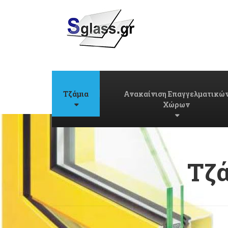
Τζάμια
Ανακαίνιση Επαγγελματικώ
Χώρων
Τζά