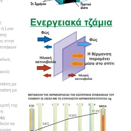
ών
ς
 ή Low-
ισης
υς στην
οπινάκων
σίων,
ακούς
σχέση με
σχέση με
πομπή της
ρη
λής
θούν να
ειμώνα