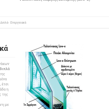
 Διπλά- Ενεργειακά
ακά
νάκων
διπλά
 της
μένα
 έτσι
άδα η
ς της
νη με