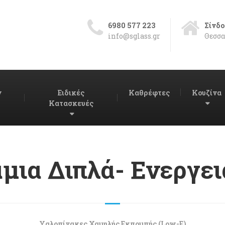
6980 577 223
Σίνδο
info@sglass.gr
Θεσσα
ν
Ειδικές
Καθρέφτες
Κουζίνα
Κατασκευές
μια Διπλά- Ενεργε
Υαλοπίνακες Χαμηλής Εκπομπής (Low-E)