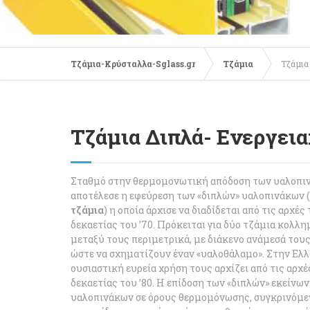
Τζάμια-Κρύσταλλα-Sglass.gr
Τζάμια
Τζάμια
Τζάμια Διπλά- Ενεργει
Σταθμό στην θερμομονωτική απόδοση των υαλοπι
αποτέλεσε η εφεύρεση των «διπλών» υαλοπινάκων (
τζάμια
) η οποία άρχισε να διαδίδεται από τις αρχές
δεκαετίας του ’70. Πρόκειται για δύο τζάμια κολλη
μεταξύ τους περιμετρικά, με διάκενο ανάμεσά τους,
ώστε να σχηματίζουν έναν «υαλοθάλαμο». Στην Ελλ
ουσιαστική ευρεία χρήση τους αρχίζει από τις αρχέ
δεκαετίας του ’80. Η επίδοση των «διπλών» εκείνων
υαλοπινάκων σε όρους θερμομόνωσης, συγκρινόμε