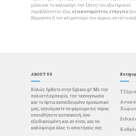
μέσα και το καλοκαίρι την ζέστη του εξωτερικού
περιβάλλοντος έξω,
εξοικονομώντας ενέργεια
(γι
θέρμανση ή τον κλιματισμό του χώρου, αντίστοιχα)
ABOUT US
Κατηγορ
Καλώς ήρθατε στην Sglass.gr! Με την
Τζάμι
πολυετή εμπειρία, την τεχνογνωσία
Ανακα
και το άρτια εκπαιδευμένο προσωπικό
Χώρω
μας, εγγυόμαστε να φέρουμε εις πέρας
οποιαδήποτε κατασκευή, όσο
Ειδικέ
εξειδικευμένη και αν είναι, και να
καλύψουμε όλες τι απαιτήσεις σας.
Καθρέ