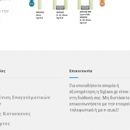
α την
.
ίες
Επικοινωνία
Για οποιαδήποτε απορία ή
α
εξυπηρέτηση η Sglass.gr είναι
ίνιση Επαγγελματικών
στη διάθεσή σας. Μη διστάσετε
ν
επικοινωνήσετε με την εταιρεί
τηλεφωνικά ή με e-mail!
ς Κατασκευές
φτες