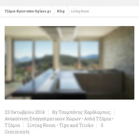
Τζάμια-Κρύσταλλα-Sglass.gr
Blog
Living Room
23 Οκτωβρίου 2014
By
Τσομπάνης Χαράλαμπος;
Ανακαίνιση Επαγγελματικών Χώρων
•
Απλά Τζάμια
•
Τζάμια
Living Room
•
Tips and Tricks
0
Comments